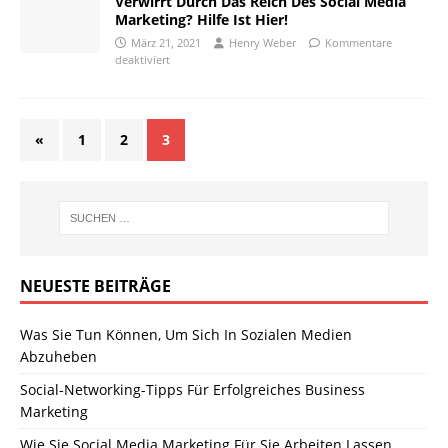
Verwirrt Durch Das Reich Des Social Media
Marketing? Hilfe Ist Hier!
März 21, 2021
Henry Weber
Kommentare
deaktiviert
«
1
2
3
NEUESTE BEITRÄGE
Was Sie Tun Können, Um Sich In Sozialen Medien
Abzuheben
Social-Networking-Tipps Für Erfolgreiches Business
Marketing
Wie Sie Social Media Marketing Für Sie Arbeiten Lassen