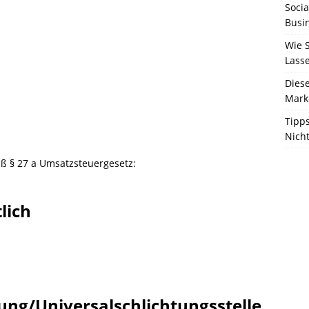
Socia
Busi
Wie S
Lass
Diese
Marke
Tipps
Nich
ß § 27 a Umsatzsteuergesetz:
lich
ung/Universal­schlichtungs­stelle